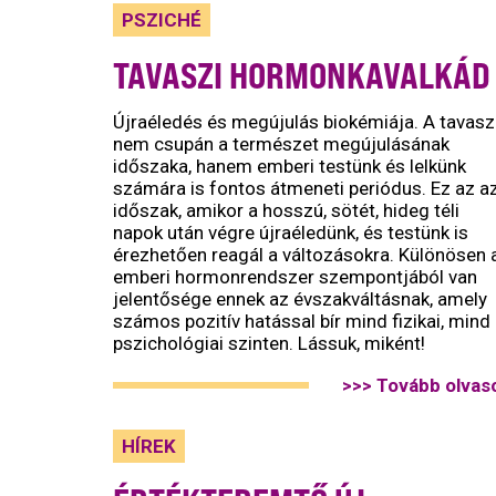
PSZICHÉ
TAVASZI HORMONKAVALKÁD
Újraéledés és megújulás biokémiája. A tavasz
nem csupán a természet megújulásának
időszaka, hanem emberi testünk és lelkünk
számára is fontos átmeneti periódus. Ez az a
időszak, amikor a hosszú, sötét, hideg téli
napok után végre újraéledünk, és testünk is
érezhetően reagál a változásokra. Különösen 
emberi hormonrendszer szempontjából van
jelentősége ennek az évszakváltásnak, amely
számos pozitív hatással bír mind fizikai, mind
pszichológiai szinten. Lássuk, miként!
>>> Tovább olvas
HÍREK