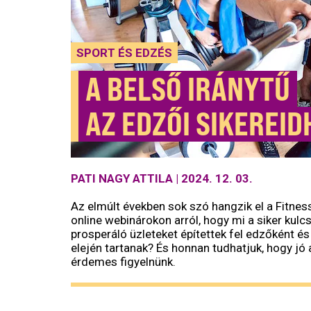
SPORT ÉS EDZÉS
A BELSŐ IRÁNYTŰ
AZ EDZŐI SIKEREID
PATI NAGY ATTILA
|
2024. 12. 03.
Az elmúlt években sok szó hangzik el a Fitnes
online webinárokon arról, hogy mi a siker kulc
prosperáló üzleteket építettek fel edzőként és
elején tartanak? És honnan tudhatjuk, hogy jó 
érdemes figyelnünk.