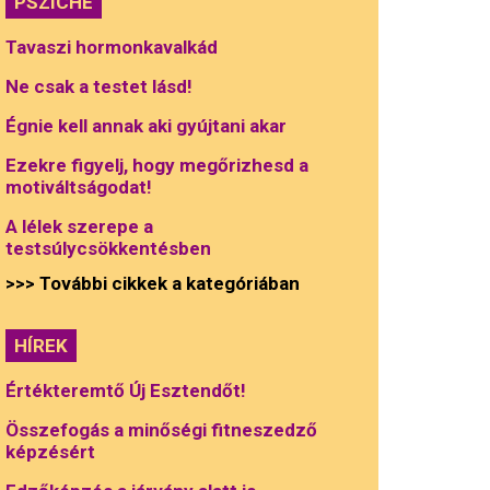
PSZICHÉ
Tavaszi hormonkavalkád
Ne csak a testet lásd!
Égnie kell annak aki gyújtani akar
Ezekre figyelj, hogy megőrizhesd a
motiváltságodat!
A lélek szerepe a
testsúlycsökkentésben
>>> További cikkek a kategóriában
HÍREK
Értékteremtő Új Esztendőt!
Összefogás a minőségi fitneszedző
képzésért