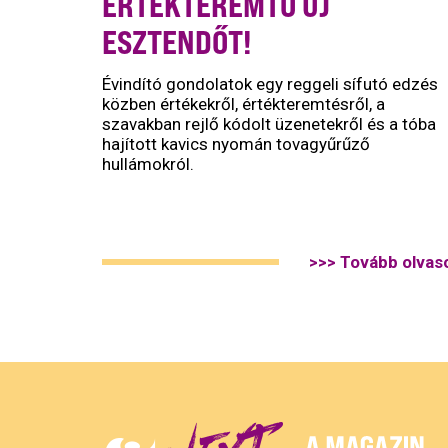
ÉRTÉKTEREMTŐ ÚJ
ESZTENDŐT!
Évindító gondolatok egy reggeli sífutó edzés
közben értékekről, értékteremtésről, a
szavakban rejlő kódolt üzenetekről és a tóba
hajított kavics nyomán tovagyűrűző
hullámokról.
>>> Tovább olvas