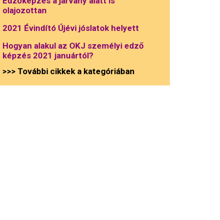
Edzőképzés a járvány alatt is
olajozottan
2021 Évindító Újévi jóslatok helyett
Hogyan alakul az OKJ személyi edző
képzés 2021 januártól?
>>> További cikkek a kategóriában