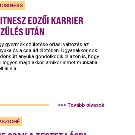
BUSINESS
ITNESZ EDZŐI KARRIER
SZÜLÉS UTÁN
gy gyermek születése óriási változás az
nyuka és a család életében. Ugyanakkor sok
jdonsült anyuka gondolkodik el azon is, hogy
i legyen majd akkor, amikor ismét munkába
ll állnia.
>>> Tovább olvasok
PSZICHÉ