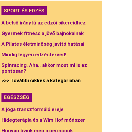
SPORT ÉS EDZÉS
A belső iránytű az edzői sikereidhez
Gyermek fitness a jövő bajnokainak
A Pilates életminőség javító hatásai
Mindig legyen edzésterved!
Spinracing. Aha.. akkor most mi is ez
pontosan?
>>> További cikkek a kategóriában
EGÉSZSÉG
A jóga transzformáló ereje
Hidegterápia és a Wim Hof módszer
Hogyan óvjuk meg a gerincünk