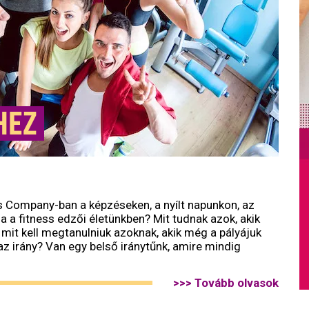
HEZ
s Company-ban a képzéseken, a nyílt napunkon, az
sa a fitness edzői életünkben? Mit tudnak azok, akik
 mit kell megtanulniuk azoknak, akik még a pályájuk
az irány? Van egy belső iránytűnk, amire mindig
>>> Tovább olvasok