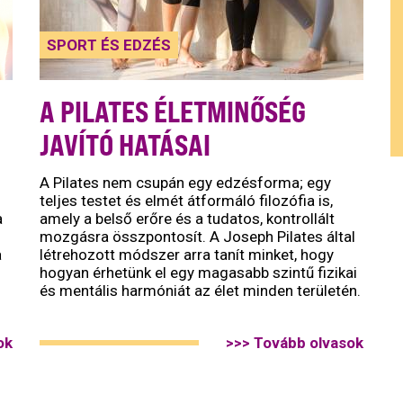
SPORT ÉS EDZÉS
A PILATES ÉLETMINŐSÉG
JAVÍTÓ HATÁSAI
A Pilates nem csupán egy edzésforma; egy
teljes testet és elmét átformáló filozófia is,
a
amely a belső erőre és a tudatos, kontrollált
mozgásra összpontosít. A Joseph Pilates által
a
létrehozott módszer arra tanít minket, hogy
hogyan érhetünk el egy magasabb szintű fizikai
és mentális harmóniát az élet minden területén.
ok
>>> Tovább olvasok