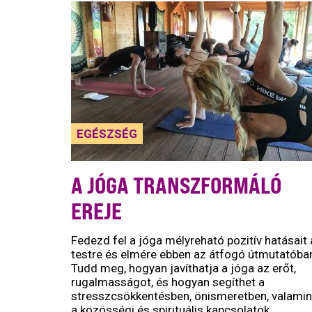
EGÉSZSÉG
A JÓGA TRANSZFORMÁLÓ
EREJE
Fedezd fel a jóga mélyreható pozitív hatásait 
testre és elmére ebben az átfogó útmutatóba
Tudd meg, hogyan javíthatja a jóga az erőt,
rugalmasságot, és hogyan segíthet a
stresszcsökkentésben, önismeretben, valamin
a közösségi és spirituális kapcsolatok