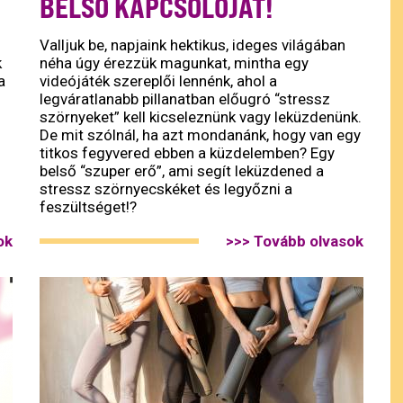
BELSŐ KAPCSOLÓJÁT!
Valljuk be, napjaink hektikus, ideges világában
k
néha úgy érezzük magunkat, mintha egy
a
videójáték szereplői lennénk, ahol a
legváratlanabb pillanatban előugró “stressz
szörnyeket” kell kicseleznünk vagy leküzdenünk.
De mit szólnál, ha azt mondanánk, hogy van egy
titkos fegyvered ebben a küzdelemben? Egy
belső “szuper erő”, ami segít leküzdened a
stressz szörnyecskéket és legyőzni a
feszültséget!?
ok
>>> Tovább olvasok