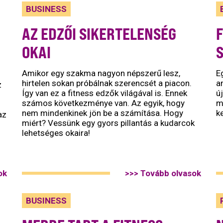
BUSINESS
AZ EDZŐI SIKERTELENSÉG
F
OKAI
Amikor egy szakma nagyon népszerű lesz,
E
hirtelen sokan próbálnak szerencsét a piacon.
a
z
Így van ez a fitness edzők világával is. Ennek
ú
számos következménye van. Az egyik, hogy
m
nem mindenkinek jön be a számítása. Hogy
ke
az
miért? Vessünk egy gyors pillantás a kudarcok
lehetséges okaira!
ok
>>> Tovább olvasok
BUSINESS