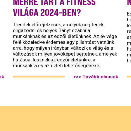
MERRE TART A FITNESS
N
VILÁGA 2024-BEN?
E
h
Trendek előrejelzések, amelyek segítenek
l
eligazodni és helyes irányt szabni a
r
munkánknak és az edzői életünknek. Az év vége
a
felé közeledve érdemes egy pillantást vetnünk
m
arra, hogy milyen irányban változik a világ és a
h
változások milyen jövőképet sejtetnek, amelyek
m
hatással lesznek az edzői életünkre, a
h
munkánkra és az üzleti lehetőségeinkre.
ok
>>> Tovább olvasok