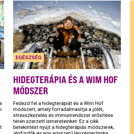
EGÉSZSÉG
HIDEGTERÁPIA ÉS A WIM HOF
MÓDSZER
a
Fedezd fel a hidegterápiát és a Wim Hof
n.
módszert, amely forradalmasítja a jólét,
stresszkezelés és immunrendszer erősítése
terén szerzett ismereteinket. Ez a cikk
t
betekintést nyújt a hidegterápiás módszerek,
jégfürdők és egy egyszerű légzéstechnika