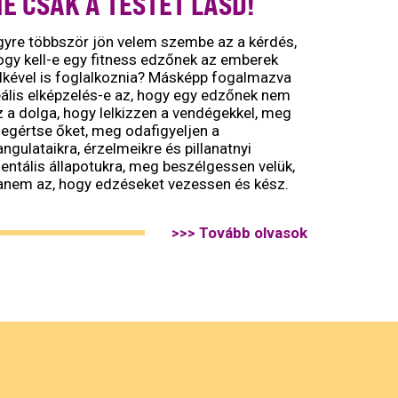
E CSAK A TESTET LÁSD!
gyre többször jön velem szembe az a kérdés,
ogy kell-e egy fitness edzőnek az emberek
elkével is foglalkoznia? Másképp fogalmazva
eális elképzelés-e az, hogy egy edzőnek nem
z a dolga, hogy lelkizzen a vendégekkel, meg
egértse őket, meg odafigyeljen a
angulataikra, érzelmeikre és pillanatnyi
entális állapotukra, meg beszélgessen velük,
anem az, hogy edzéseket vezessen és kész.
>>> Tovább olvasok