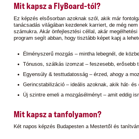
Mit kapsz a FlyBoard-tól?
Ez képzés elsősorban azoknak szól, akik már fontolga
tanácsadás világában kezdenek karriert, de még nem b
számukra. Akár önfejlesztési céllal, akár megélhetés
program segít abban, hogy tisztább képet kapj a lehet
Élményszerű mozgás – mintha lebegnél, de közbe
Tónusos, szálkás izomzat – feszesebb, erősebb t
Egyensúly & testtudatosság – érzed, ahogy a mo
Gerincstabilizáció – ideális azoknak, akik hát- és
Új szintre emeli a mozgásélményt – amit eddig ism
Mit kapsz a tanfolyamon?
Két napos képzés Budapesten a Mestertől és tanítván