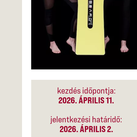
kezdés időpontja:
2026. ÁPRILIS 11.
jelentkezési határidő:
2026. ÁPRILIS 2.