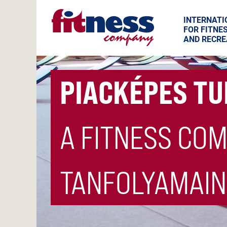
INTERNATI
FOR FITNE
AND RECRE
PIACKÉPES T
A FITNESS CO
TANFOLYAMAIN