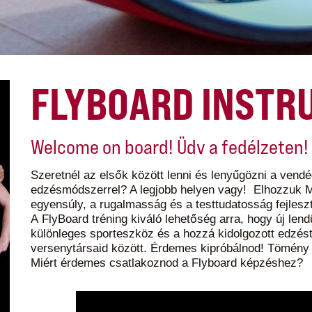
FLYBOARD INSTR
Welcome on board! Üdv a fedélzeten!
Szeretnél az elsők között lenni és lenyűgözni a vendé
edzésmódszerrel? A legjobb helyen vagy! Elhozzuk 
egyensúly, a rugalmasság és a testtudatosság fejlesz
A FlyBoard tréning kiváló lehetőség arra, hogy új len
különleges sporteszköz és a hozzá kidolgozott edzést
versenytársaid között. Érdemes kipróbálnod! Tömény 
Miért érdemes csatlakoznod a Flyboard képzéshez?