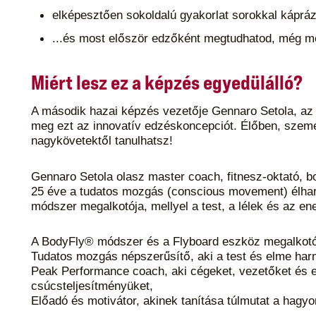
elképesztően sokoldalú gyakorlat sorokkal káprázt
...és most először edzőként megtudhatod, még m
Miért lesz ez a képzés egyedülálló?
A második hazai képzés vezetője Gennaro Setola, az 
meg ezt az innovatív edzéskoncepciót. Élőben, szemé
nagykövetektől tanulhatsz!
Gennaro Setola olasz master coach, fitnesz-oktató, 
25 éve a tudatos mozgás (conscious movement) élhar
módszer megalkotója, mellyel a test, a lélek és az en
A BodyFly® módszer és a Flyboard eszköz megalkotó
Tudatos mozgás népszerűsítő, aki a test és elme harm
Peak Performance coach, aki cégeket, vezetőket és egy
csúcsteljesítményüket,
Előadó és motivátor, akinek tanítása túlmutat a hagy