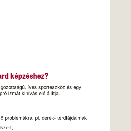
ard képzéshez?
lgozottságú, íves sporteszköz és egy
ó izmát kihívás elé állítja.
ő problémákra, pl. derék- térdfájdalmak
szert,