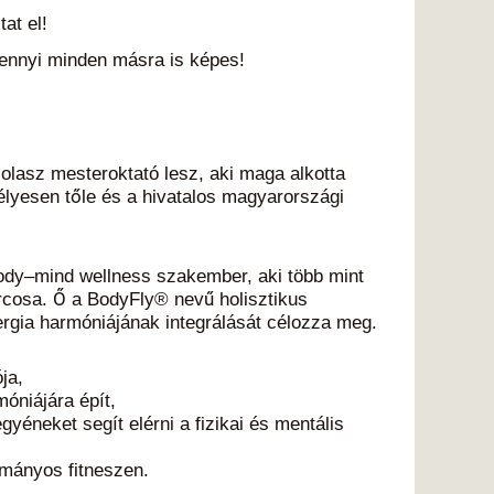
at el!
ennyi minden másra is képes!
olasz mesteroktató lesz, aki maga alkotta
lyesen tőle és a hivatalos magyarországi
body–mind wellness szakember, aki több mint
cosa. Ő a BodyFly® nevű holisztikus
ergia harmóniájának integrálását célozza meg.
ja,
óniájára épít,
éneket segít elérni a fizikai és mentális
ományos fitneszen.