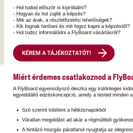
- Hol tudod először is kipróbálni?
- Hogyan és hol zajlik a
képzés?
- Mik az árak, a részletfizetési lehetőségek?
- Kik fognak tanítani és mit fogsz kapni a képzéstől?
- Hol tudsz informálódni a FlyBoard vásárlásról?
KÉREM A TÁJÉKOZTATÓT!
Miért érdemes csatlakoznod a FlyBo
A FlyBoard egyensúlyozó deszka egy különleges kido
egyedülálló edzéskoncepció, amely a tested minden apr
Szó szerint kibillent a hétköznapokból
Váratlan megoldást ad akár a régmúltból gyökerez
A hintázó mozgás páratlanul nyugtatja az idegrend