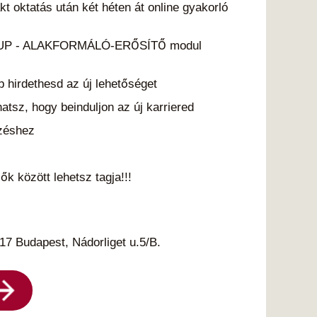
kt oktatás után két héten át online gyakorló
-UP - ALAKFORMÁLÓ-ERŐSÍTŐ modul
b hirdethesd az új lehetőséget
tsz, hogy beinduljon az új karriered
ezéshez
 között lehetsz tagja!!!
17 Budapest, Nádorliget u.5/B.