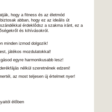
tják, hogy a fitness és az életmód
iztosak abban, hogy ez az ideális út
i szándékkal érdeklődsz a szakma iránt, ez a
őségekről és kihívásokról.
n minden izmod dolgozik!
est, játékos mozdulatokkal!
zgásod egyre harmonikusabb lesz!
 derékfájás nélkül szeretnének edzeni!
ertél, az most teljesen új értelmet nyer!
yaitól élőben