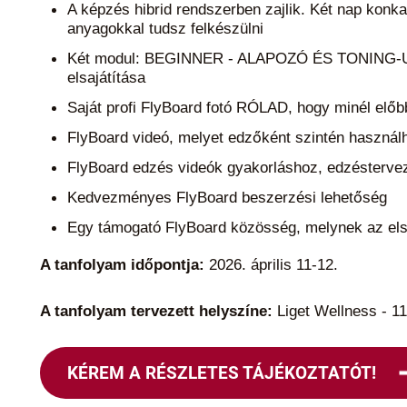
A képzés hibrid rendszerben zajlik. Két nap konka
anyagokkal tudsz felkészülni
Két modul: BEGINNER - ALAPOZÓ ÉS TONING
elsajátítása
Saját profi FlyBoard fotó RÓLAD, hogy minél előb
FlyBoard videó, melyet edzőként szintén használha
FlyBoard edzés videók gyakorláshoz, edzésterv
Kedvezményes FlyBoard beszerzési lehetőség
Egy támogató FlyBoard közösség, melynek az elsők
A tanfolyam időpontja:
2026. április 11-12.
A tanfolyam tervezett helyszíne:
Liget Wellness - 11
KÉREM A RÉSZLETES TÁJÉKOZTATÓT!