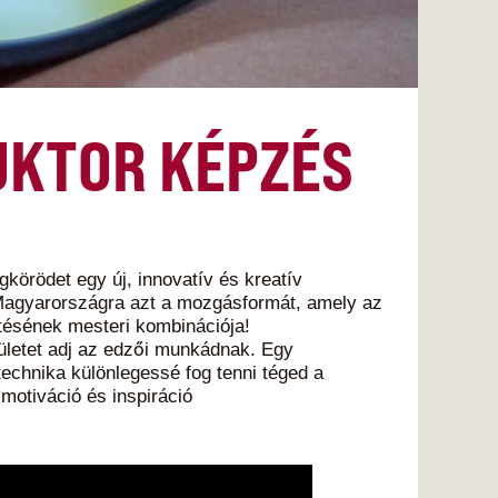
UKTOR KÉPZÉS
gkörödet egy új, innovatív és kreatív
Magyarországra azt a mozgásformát, amely az
tésének mesteri kombinációja!
dületet adj az edzői munkádnak. Egy
echnika különlegessé fog tenni téged a
motiváció és inspiráció