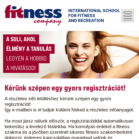
INTERNATIONAL SCHOOL
FOR FITNESS
AND RECREATION
A SULI, AHOL
ÉLMÉNY A TANULÁS
LEGYEN A HOBBID
A HIVATÁSOD!
Kérünk szépen egy gyors regisztrációt!
A részletes infó letöltéshez kérünk szépen egy gyors
regisztrációt!
Így e-mailben is el tudjuk küldeni Neked a részletes infóanyagot.
Ha most jársz nálunk először, a regisztrációddal automatikusan
bekerülsz a levelező listánkba. Ha komolyan érdekel a fitness
szakma és a jövőben szeretnél sikeres fitness szakemberként
dolgozni, érdemes kapcsolatban maradnod velünk és